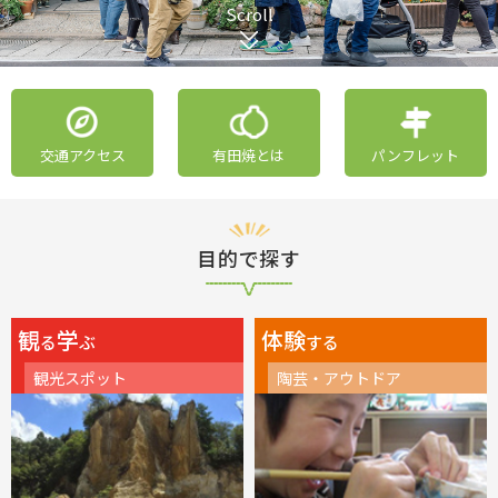
Scroll
交通アクセス
有田焼とは
パンフレット
目的で探す
観
学
体験
る
ぶ
する
観光スポット
陶芸・アウトドア