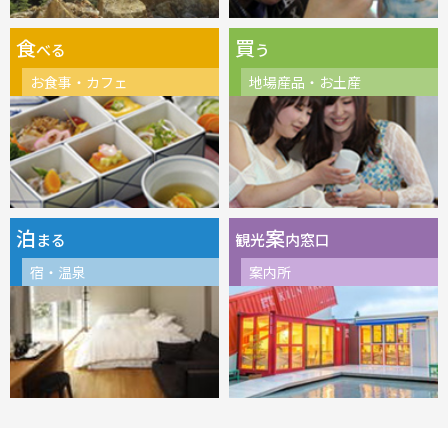
食
買
べる
う
お食事・カフェ
地場産品・お土産
泊
案
まる
観光
内窓口
宿・温泉
案内所