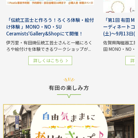
「伝統工芸士と作ろう！ろくろ体験・絵付
「第1回 有田 M
け体験 」MONO・NO・SU
ーディネートコン
Ceramists'Gallery&Shopにて開催！
(土)～9月13日(
伊万里・有田焼伝統工芸士さんと一緒にろく
佐賀県陶磁器工業
ろや絵付けを体験できるワークショップが...
田 MONO・NO・S
詳しくはこちら
詳
有田の楽しみ方