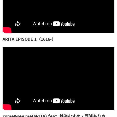
ARITA EPISODE 1（1616-）
come&see me(ARITA) feat. 鉄道むすめ・西浦ありさ