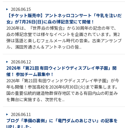
2026.06.15
【チケット販売中】アントネッロコンサート「牛乳を注いだ
女」が7月26日(日)に焱の博記念堂にて開催！
2026年は、『世界焱の博覧会』から30周年の記念の年で、
焱の博記念堂では様々なイベントを企画されています。第2
弾は落語と楽しむフェルメール時代の音楽。古楽アンサンブ
ル、濱田芳通さん＆アントネッロの皆...
2026.06.12
2026年「第21回 有田ウィンドウディスプレイ甲子園」開
催！ 参加チーム募集中！
2026年「第21回 有田ウィンドウディスプレイ甲子園」が今
年も開催！参加高校を2026年6月30日(火)まで募集します。
国の重要伝統的建造物群保存地区である有田内山の町並み
を舞台に実施する、次世代を...
2026.06.11
ブログ「準備の裏側」に「竜門ダムのあじさい」の記事を
UPしました。