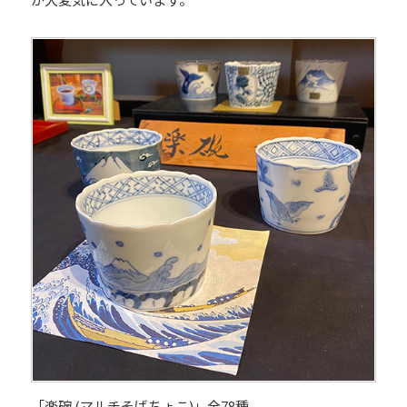
「楽碗 (マルチそばちょこ)」全78種