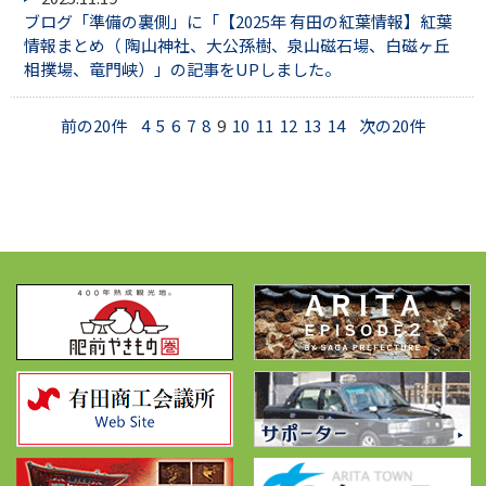
ブログ「準備の裏側」に「【2025年 有田の紅葉情報】紅葉
情報まとめ（ 陶山神社、大公孫樹、泉山磁石場、白磁ヶ丘
相撲場、竜門峡）」の記事をUPしました。
前の20件
4
5
6
7
8
9
10
11
12
13
14
次の20件