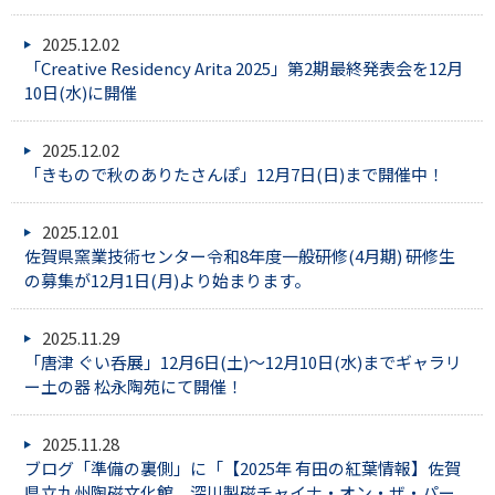
2025.12.02
「Creative Residency Arita 2025」第2期最終発表会を12月
10日(水)に開催
2025.12.02
「きもので秋のありたさんぽ」12月7日(日)まで開催中！
2025.12.01
佐賀県窯業技術センター令和8年度一般研修(4月期) 研修生
の募集が12月1日(月)より始まります。
2025.11.29
「唐津 ぐい呑展」12月6日(土)～12月10日(水)までギャラリ
ー土の器 松永陶苑にて開催！
2025.11.28
ブログ「準備の裏側」に「【2025年 有田の紅葉情報】佐賀
県立九州陶磁文化館、深川製磁チャイナ・オン・ザ・パー