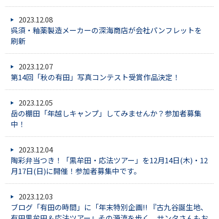
2023.12.08
呉須・釉薬製造メーカーの深海商店が会社パンフレットを
刷新
2023.12.07
第14回「秋の有田」写真コンテスト受賞作品決定！
2023.12.05
岳の棚田「年越しキャンプ」してみませんか？参加者募集
中！
2023.12.04
陶彩弁当つき！「黒牟田・応法ツアー」を12月14日(木)・12
月17日(日)に開催！参加者募集中です。
2023.12.03
ブログ「有田の時間」に「年末特別企画!! 『古九谷誕生地、
有田黒牟田＆応法ツアー』その源流を歩く。サンタさんもお