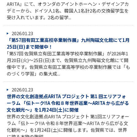
ARITA」にて、オランダのアイントホーヘン・デザインアカ
デミーから、ドイツ人1名、韓国人1名計2名の交換留学生を
受け入れています。2名の留学...
2026.01.23
「第57回有田工業高校卒業制作展」九州陶磁文化館にて1月
25日(日)まで開催中！
｢第57回 佐賀県立有田工業高等学校卒業制作展」が2026年1
月20日(火)～25日(日)まで、佐賀県立九州陶磁文化館にて開
催中です。佐賀県立有田工業高等学校の卒業制作展では「も
のづくり学習」の集大成...
2026.01.23
世界の文化創造拠点ARITA プロジェクト 第1 回エリアフォ
ーラム 「伝トーク!!A 令和８年世界巡業～ARITA から広がる
文化観光～」を1月24日(土)に開催
世界の文化創造拠点ARITA プロジェクト 第1回エリアフォー
ラム「伝トーク!!A 令和８年世界巡業～ARITA から広がる文
化観光～」を1月24日(土)に開催します。佐賀県では、世界
に誇る本物の陶磁...