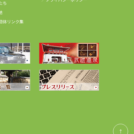
たち
地
団体リンク集
↑