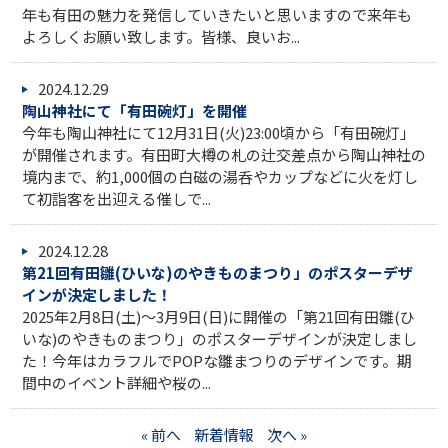
年も有田の魅力を発信していきたいと思いますので来年も
よろしくお願い致します。皆様、良いお...
2024.12.29
陶山神社にて「有田碗灯」を開催
今年も陶山神社にて12月31日(火)23:00頃から「有田碗灯」
が開催されます。有田町大樽の札の辻交差点から陶山神社の
境内まで、約1,000個の白磁の湯呑やカップなどに火を灯し
て初詣客を出迎える催しで...
2024.12.28
第21回有田雛(ひいな)のやきものまつり」のポスターデザ
インが決定しました！
2025年2月8日(土)～3月9日(日)に開催の「第21回有田雛(ひ
いな)のやきものまつり」のポスターデザインが決定しまし
た！今年はカラフルでPOPな雛まつりのデザインです。期
間中のイベント詳細や桜の...
« 前へ
新着情報
次へ »