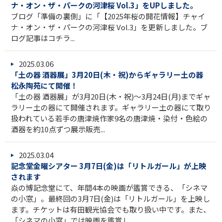
ナ・オン・ザ・パークの河津桜 Vol.3」をUPしました。
ブログ「準備の裏側」に「【2025年桜の開花情報】チャイ
ナ・オン・ザ・パークの河津桜 Vol.3」を更新しました。ブ
ログ記事はコチラ...
2025.03.06
「土の器 酒器展」3月20日(木・祝)からギャラリー土の器
松永陶苑にて開催！
「土の器 酒器展」が3月20日(木・祝)～3月24日(月)までギャ
ラリー土の器にて開催されます。ギャラリー土の器にて取り
扱われている若手の唐津焼作家9名の唐津焼・染付・色絵の
酒器を約10点ずつ展示販売...
2025.03.04
記念堂金曜シアター 3月7日(金)は「リトルガール」が上映
されます
焱の博記念堂にて、年間4本の映画が鑑賞できる、「シネマ
の小窓」。最終回の3月7日(金)は「リトルガール」を上映し
ます。チケットは有田観光協会でも取り扱い中です。また、
「シネマの小窓」では映画を鑑賞し...