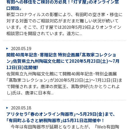
有田への移住をご検討の方必見！｢灯す屋｣のオンライン窓
口開設。
新型コロナウィルスの影響により、有田町の空き家・移住に
対する対面でのご相談対応がまだまだ難しい状況が続いて
います。そこで、灯す屋では2020年5月19日よりオンライン
相談窓口を開設されています。遠方に...
2020.05.19
開館40周年記念･寄贈記念 特別企画展｢髙取家コレクショ
ン｣佐賀県立九州陶磁文化館にて2020年5月23日(土)～7月
12日(日)迄開催!
佐賀県立九州陶磁文化館にて開館40周年記念･特別企画展
｢髙取家コレクション｣が2020年5月23日(土)～7月12日(日)ま
で開催されます。唐津の炭鉱王、髙取伊好(たかとりこれよ
し)氏は、唐津に日本有...
2020.05.18
アリタセラ｢春のオンライン陶器市｣～5月29日(金)まで、
｢有田町ふるさと納税陶器市｣は5月31日迄開催中！
今年は有田陶器市が延期となりましたが、『Web有田陶