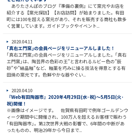
ありたさんぽのブログ『準備の裏側』にて窯元やお店を
紹介する【窯元探訪】【お店訪問】が始まりました。有田
町には100を超える窯元があり、それを販売する商社も数多
く営業しています。ガイドブックやイベント...
2020.04.11
｢真右エ門窯｣の会員ページをリニューアルしました！
｢真右エ門窯｣の会員ページをリニューアルしました。｢真右
エ門窯｣は、陶芸界の色彩の王"と言われるルビー色の"辰
砂"や"結晶釉"など、釉薬を巧みに操る技法を得意とする有
田焼の窯元です。色鮮やかな器やぐい...
2020.04.10
『Web有田陶器市』2020年4月29日(水･祝)～5月5日(火･
祝)開催！
※画像はイメージです。 佐賀県有田町で例年ゴールデンウ
ィーク期間中に開催され、100万人を超えるお客様で賑わう
｢有田陶器市｣。第2次世界大戦の影響で、6年間の中断があ
ったものの、明治29年から今日まで...