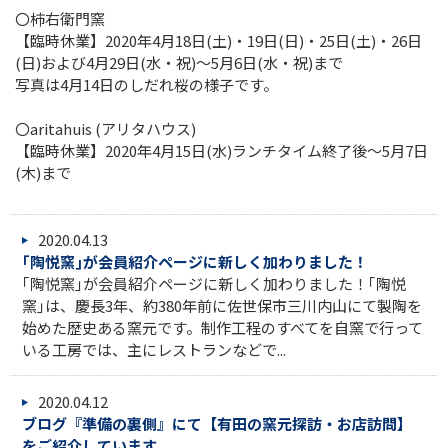
〇柿右衛門窯
【臨時休業】2020年4月18日(土)・19日(日)・25日(土)・26日
(日)および4月29日(水・祝)～5月6日(水・祝)まで
写真は4月14日のしだれ桜の様子です。
〇aritahuis (アリタハウス)
【臨時休業】2020年4月15日(水)ランチタイム終了後～5月7日
(木)まで
2020.04.13
｢陶悦窯｣が会員紹介ページに新しく加わりました！
｢陶悦窯｣が会員紹介ページに新しく加わりました！｢陶悦
窯｣は、慶長3年、約380年前に佐世保市三川内山にて製陶を
始めた歴史ある窯元です。制作工程のすべてを自窯で行って
いる工房では、主にレストランなどで...
2020.04.12
ブログ『準備の裏側』にて【有田の窯元探訪・お店訪問】
をご紹介しています