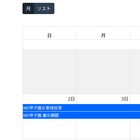
月
リスト
日
月
2日
3日
WD甲子園お客様投票
WD甲子園 展示期間