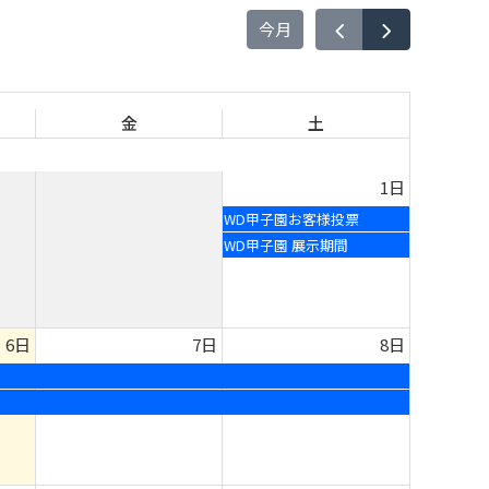
今月
金
土
1日
WD甲子園お客様投票
WD甲子園 展示期間
6日
7日
8日