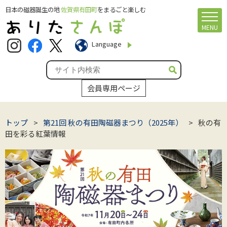
日本の磁器誕生の地
佐賀県有田町
をまるごと楽しむ
MENU
Language
会員専用ページ
トップ
>
第21回 秋の有田陶磁器まつり（2025年）
>
秋の有
田を彩る紅葉情報